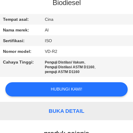
KUALITAS
Biodiesel
HUBUNGI
Tempat asal:
Cina
KAMI
Nama merek:
AI
Sertifikasi:
ISO
BERITA
Nomor model:
VD-R2
Cahaya Tinggi:
,
Penguji Distilasi Vakum
KASUS
,
Penguji Distilasi ASTM D1160
penguji ASTM D1160
PERMINTAAN
HUBUNGI KAMI!
PENAWARAN
BUKA DETAIL
SITEMAP