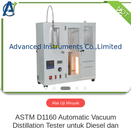
2026
Advanced
Instruments
Co.,Limited.
All
Rights
Reserved.
RUMAH
PRODUK
TENTANG
KAMI
TUR
PABRIK
Alat Uji Minyak
ASTM D1160 Automatic Vacuum
KONTROL
Distillation Tester untuk Diesel dan