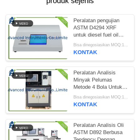
PRIVACY
produk sejenis
POLICY
Peralatan pengujian
ASTM D4294 XRF
untuk diesel fuel oil
sulfur content analyzer
Bisa dinegosiasikan MOQ:1 set XRF Surfur Content Analyzer
KONTAK
Peralatan Analisis
Minyak Pelumas
Metode 4 Bola Untuk
Uji Properti Tekanan
Bisa dinegosiasikan MOQ:1 set Penguji Properti Tekanan Ekstrim
Ekstrim
KONTAK
Peralatan Analisis Oli
ASTM D892 Berbusa
Tendency Dengan