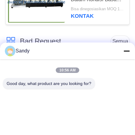
Dinamis (Uji Emcor)
Bisa dinegosiasikan MOQ:1 set Peralatan Pengujian Gemuk ASTM D6138
KONTAK
Bad Request
Semua
Sandy
Alat Uji Laboratorium
Alat Uji Minyak
10:56 AM
Alat Uji Kebakaran
Mesin Uji Kabel
Good day, what product are you looking for?
Peralatan Pengujian
Listrik Uji Instrument
Minyak Bumi
Peralatan Pengujian
Alat Uji Mudah
Bahan Bangunan
Terbakar