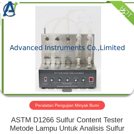
2026
Advanced
Instruments
Co.,Limited.
All
Rights
Reserved.
RUMAH
PRODUK
TENTANG
KAMI
TUR
PABRIK
Peralatan Pengujian Minyak Bumi
ASTM D1266 Sulfur Content Tester
KONTROL
Metode Lampu Untuk Analisis Sulfur