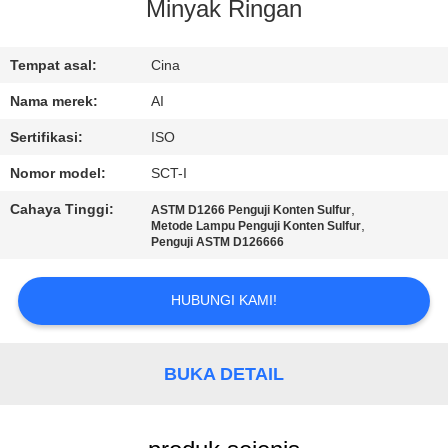
KUALITAS
Minyak Ringan
HUBUNGI
Tempat asal:
Cina
KAMI
Nama merek:
AI
Sertifikasi:
ISO
BERITA
Nomor model:
SCT-I
Cahaya Tinggi:
,
ASTM D1266 Penguji Konten Sulfur
KASUS
,
Metode Lampu Penguji Konten Sulfur
Penguji ASTM D126666
PERMINTAAN
HUBUNGI KAMI!
PENAWARAN
BUKA DETAIL
SITEMAP