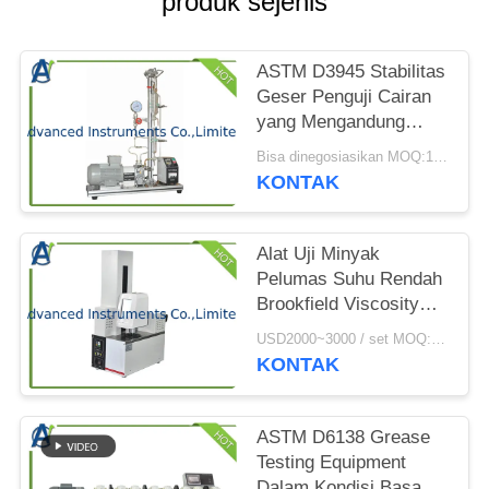
PRIVACY
produk sejenis
POLICY
ASTM D3945 Stabilitas
Geser Penguji Cairan
yang Mengandung
Polimer
Bisa dinegosiasikan MOQ:1 set Stabilitas Geser Penguji Cairan yang Mengandung Polimer
KONTAK
Alat Uji Minyak
Pelumas Suhu Rendah
Brookfield Viscosity
Tester
USD2000~3000 / set MOQ:1 Set
KONTAK
ASTM D6138 Grease
Testing Equipment
Dalam Kondisi Basah