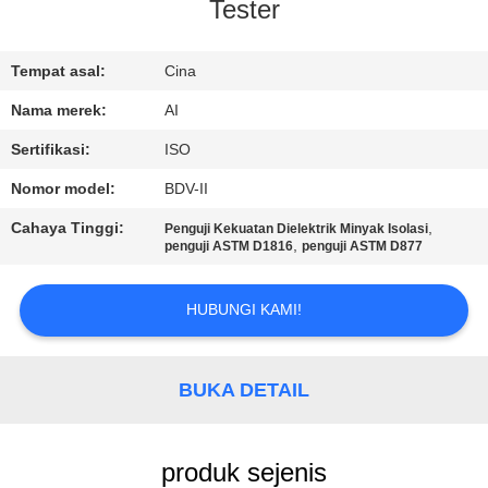
KUALITAS
Tester
HUBUNGI
Tempat asal:
Cina
KAMI
Nama merek:
AI
Sertifikasi:
ISO
BERITA
Nomor model:
BDV-II
Cahaya Tinggi:
,
Penguji Kekuatan Dielektrik Minyak Isolasi
KASUS
,
penguji ASTM D1816
penguji ASTM D877
HUBUNGI KAMI!
PERMINTAAN
PENAWARAN
BUKA DETAIL
SITEMAP
produk sejenis