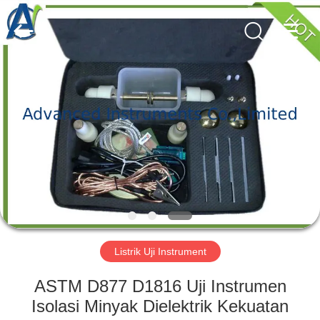
2026
Advanced
Instruments
Co.,Limited.
All
Rights
Reserved.
RUMAH
PRODUK
TENTANG
KAMI
TUR
PABRIK
Listrik Uji Instrument
ASTM D877 D1816 Uji Instrumen
KONTROL
Isolasi Minyak Dielektrik Kekuatan