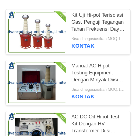
PRIVACY
POLICY
Kit Uji Hi-pot Terisolasi
Gas, Penguji Tegangan
Tahan Frekuensi Daya
Power
Bisa dinegosiasikan MOQ:1 Set
KONTAK
Manual AC Hipot
Testing Equipment
Dengan Minyak Diisi
HV Transformer
Bisa dinegosiasikan MOQ:1 Set
KONTAK
AC DC Oil Hipot Test
Kit Dengan HV
Transformer Diisi