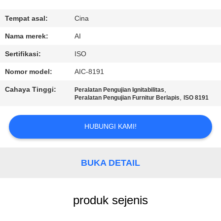
KUALITAS
Tempat asal:
Cina
HUBUNGI
Nama merek:
AI
KAMI
Sertifikasi:
ISO
Nomor model:
AIC-8191
BERITA
Cahaya Tinggi:
,
Peralatan Pengujian Ignitabilitas
,
Peralatan Pengujian Furnitur Berlapis
ISO 8191
KASUS
HUBUNGI KAMI!
PERMINTAAN
PENAWARAN
BUKA DETAIL
SITEMAP
produk sejenis