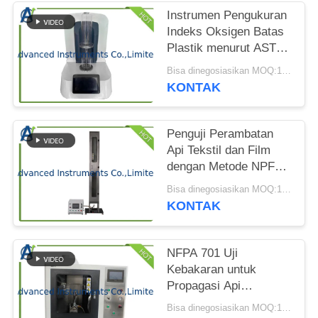
PRIVACY
Instrumen Pengukuran
POLICY
Indeks Oksigen Batas
Plastik menurut ASTM
D2863, ISO 4589-2,
Bisa dinegosiasikan MOQ:1 Set Alat Ukur Indeks Oksigen Pembatas
NES 714
KONTAK
Penguji Perambatan
Api Tekstil dan Film
dengan Metode NPFA
701 201
Bisa dinegosiasikan MOQ:1 set Penguji NPFA 701 dalam satu pesanan
KONTAK
NFPA 701 Uji
Kebakaran untuk
Propagasi Api
Peralatan Tekstil dan
Bisa dinegosiasikan MOQ:1 SET NFPA 701 Alat Perambatan Api