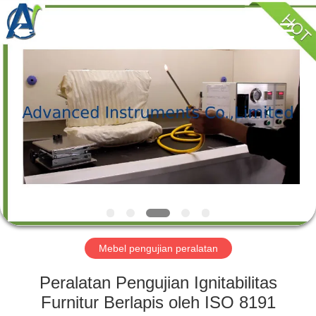
2026
Advanced
Instruments
Co.,Limited.
All
Rights
Reserved.
RUMAH
PRODUK
TENTANG
KAMI
TUR
PABRIK
Mebel pengujian peralatan
Peralatan Pengujian Ignitabilitas
KONTROL
Furnitur Berlapis oleh ISO 8191