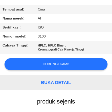
KUALITAS
Tempat asal:
Cina
HUBUNGI
Nama merek:
AI
KAMI
Sertifikasi:
ISO
Nomor model:
3100
BERITA
Cahaya Tinggi:
,
,
HPLC
HPLC Biner
Kromatografi Cair Kinerja Tinggi
KASUS
HUBUNGI KAMI!
PERMINTAAN
PENAWARAN
BUKA DETAIL
SITEMAP
produk sejenis