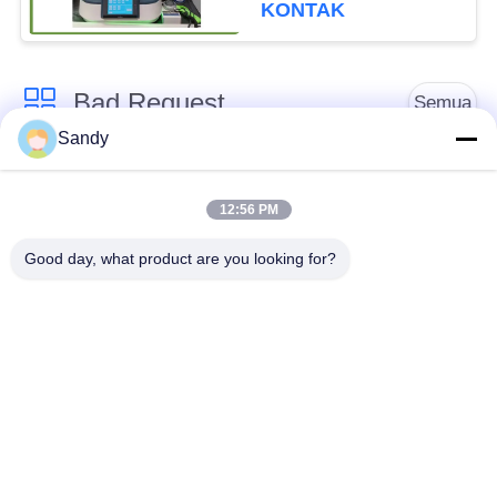
KONTAK
Bad Request
Semua
Sandy
Alat Uji Laboratorium
Alat Uji Minyak
12:56 PM
Alat Uji Kebakaran
Mesin Uji Kabel
Good day, what product are you looking for?
Peralatan Pengujian
Listrik Uji Instrument
Minyak Bumi
Peralatan Pengujian
Alat Uji Mudah
Bahan Bangunan
Terbakar