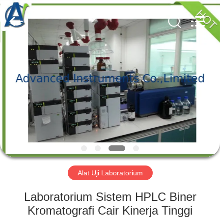
2026
Advanced
Instruments
Co.,Limited.
All
Rights
Reserved.
RUMAH
PRODUK
TENTANG
KAMI
TUR
PABRIK
Alat Uji Laboratorium
Laboratorium Sistem HPLC Biner
KONTROL
Kromatografi Cair Kinerja Tinggi