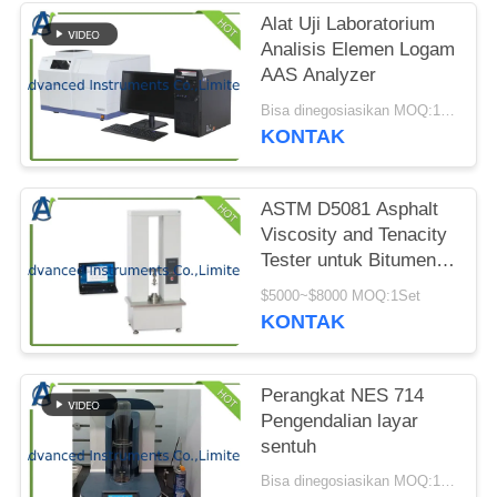
PRIVACY
Alat Uji Laboratorium
POLICY
Analisis Elemen Logam
AAS Analyzer
Bisa dinegosiasikan MOQ:1 set AAS Analyzer dalam satu urutan
KONTAK
ASTM D5081 Asphalt
Viscosity and Tenacity
Tester untuk Bitumen
dan Campuran
$5000~$8000 MOQ:1Set
Bituminous
KONTAK
Perangkat NES 714
Pengendalian layar
sentuh
Bisa dinegosiasikan MOQ:1 SET Peralatan Indeks Oksigen Pembatas Kritis