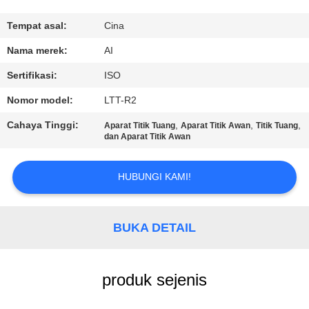
KUALITAS
Tempat asal:
Cina
HUBUNGI
Nama merek:
AI
KAMI
Sertifikasi:
ISO
Nomor model:
LTT-R2
BERITA
Cahaya Tinggi:
,
,
,
Aparat Titik Tuang
Aparat Titik Awan
Titik Tuang
dan Aparat Titik Awan
KASUS
HUBUNGI KAMI!
PERMINTAAN
PENAWARAN
BUKA DETAIL
SITEMAP
produk sejenis