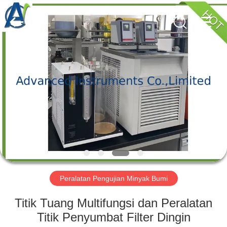
2026
Advanced
Instruments
Co.,Limited.
All
Rights
Reserved.
RUMAH
PRODUK
TENTANG
KAMI
TUR
PABRIK
Peralatan Pengujian Minyak Bumi
Titik Tuang Multifungsi dan Peralatan
KONTROL
Titik Penyumbat Filter Dingin