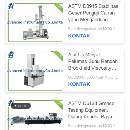
PRIVACY
ASTM D3945 Stabilitas
POLICY
Geser Penguji Cairan
yang Mengandung
Polimer
Bisa dinegosiasikan MOQ:1 set Stabilitas Geser Penguji Cairan yang Mengandung Polimer
KONTAK
Alat Uji Minyak
Pelumas Suhu Rendah
Brookfield Viscosity
Tester
USD2000~3000 / set MOQ:1 Set
KONTAK
ASTM D6138 Grease
Testing Equipment
Dalam Kondisi Basah
Dinamis (Uji Emcor)
Bisa dinegosiasikan MOQ:1 set Peralatan Pengujian Gemuk ASTM D6138