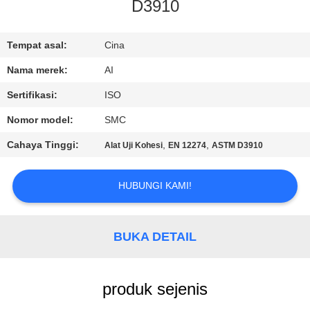
KUALITAS
D3910
HUBUNGI
Tempat asal:
Cina
KAMI
Nama merek:
AI
Sertifikasi:
ISO
BERITA
Nomor model:
SMC
Cahaya Tinggi:
,
,
Alat Uji Kohesi
EN 12274
ASTM D3910
KASUS
HUBUNGI KAMI!
PERMINTAAN
PENAWARAN
BUKA DETAIL
SITEMAP
produk sejenis