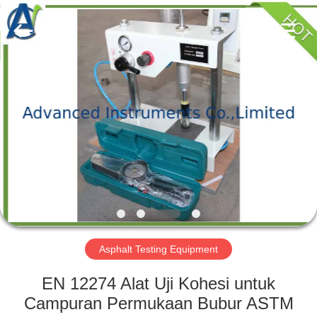
2026
Advanced
Instruments
Co.,Limited.
All
Rights
Reserved.
RUMAH
PRODUK
TENTANG
KAMI
TUR
PABRIK
Asphalt Testing Equipment
EN 12274 Alat Uji Kohesi untuk
KONTROL
Campuran Permukaan Bubur ASTM