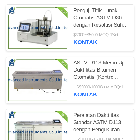
PRIVACY
POLICY
Penguji Titik Lunak
Otomatis ASTM D36
dengan Resolusi Suhu
0,1 ℃ untuk Pengujian
$3000~$5000 MOQ:1Set
Bitumen Menggunakan
KONTAK
Aparatus Cincin-dan-
Bola untuk Dua Sampel
Secara Bersamaan
ASTM D113 Mesin Uji
Duktilitas Bitumen
Otomatis (Kontrol
Industri) untuk Teknik
US$5000-10000/set MOQ:1 Set
Jalan Raya
KONTAK
Peralatan Daktilitas
Standar ASTM D113
dengan Pengukuran
Gaya untuk Pengujian
US$10000-15000/set MOQ:1 Set