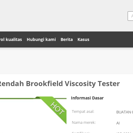
ol kualitas
Hubungi kami
Berita
Kasus
endah Brookfield Viscosity Tester
Informasi Dasar
Tempat asal:
BUATAN 
Nama merek:
AI