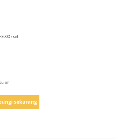
3000 / set
s
 bulan
ungi sekarang