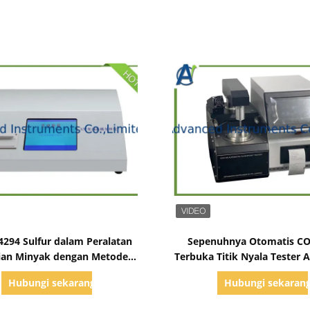
Tampilkan Detail
Tampilkan Detail
294 Sulfur dalam Peralatan
Sepenuhnya Otomatis C
ian Minyak dengan Metode
Terbuka Titik Nyala Tester
Fluoresensi Sinar X
Ambient ~ 400 ℃
Hubungi sekarang
Hubungi sekaran