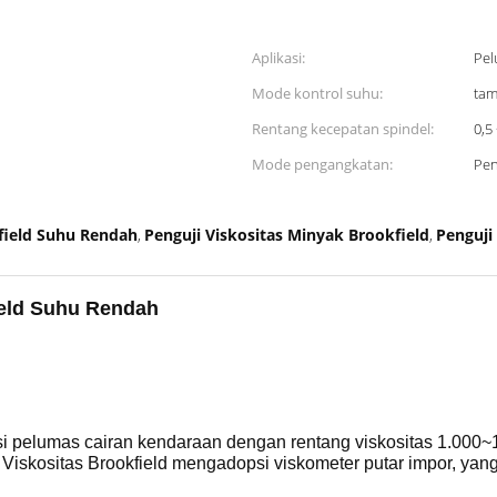
Aplikasi:
Pe
Mode kontrol suhu:
tam
Rentang kecepatan spindel:
0,5
Mode pengangkatan:
Pen
kfield Suhu Rendah
Penguji Viskositas Minyak Brookfield
Penguji
,
,
ield Suhu Rendah
 pelumas cairan kendaraan dengan rentang viskositas 1.000~1.00
 Viskositas Brookfield
mengadopsi viskometer putar impor, yang 