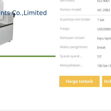
Sertifikasi:
ISO 9001
Nomor model:
AIC-2983
Kuantitas min Order:
1 Set
Harga:
USD2000~
Kemasan rincian:
kayu lapi
Waktu pengiriman:
break
Syarat-syarat
T/T
pembayaran:
Menyediakan
100 Set /
kemampuan:
Harga terbaik
Hub