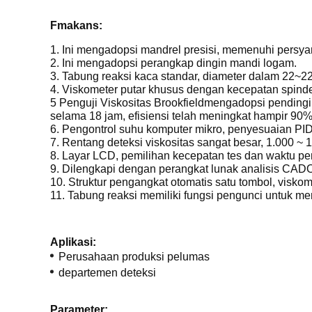
F
makan
s:
1. Ini mengadopsi mandrel presisi, memenuhi persyara
2. Ini mengadopsi perangkap dingin mandi logam.
3. Tabung reaksi kaca standar, diameter dalam 22~
4. Viskometer putar khusus dengan kecepatan spinde
5
Penguji Viskositas Brookfield
mengadopsi pendingin
selama 18 jam, efisiensi telah meningkat hampir 90%
6. Pengontrol suhu komputer mikro, penyesuaian PID,
7. Rentang deteksi viskositas sangat besar, 1.000 ~ 
8. Layar LCD, pemilihan kecepatan tes dan waktu pen
9. Dilengkapi dengan perangkat lunak analisis CADO
10. Struktur pengangkat otomatis satu tombol, viskom
11. Tabung reaksi memiliki fungsi pengunci untuk m
Aplikasi:
Perusahaan produksi pelumas
departemen deteksi
Parameter: