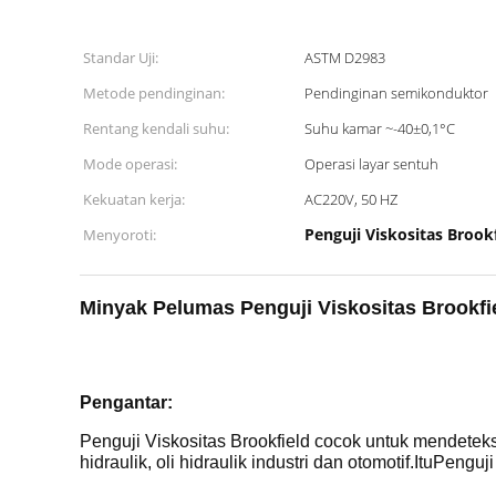
Standar Uji:
ASTM D2983
Metode pendinginan:
Pendinginan semikonduktor
Rentang kendali suhu:
Suhu kamar ~-40±0,1°C
Mode operasi:
Operasi layar sentuh
Kekuatan kerja:
AC220V, 50 HZ
Penguji Viskositas Broo
Menyoroti:
Minyak Pelumas Penguji Viskositas Brookf
Pengantar:
Penguji Viskositas Brookfield
cocok untuk mendeteksi
hidraulik, oli hidraulik industri dan otomotif.Itu
Penguji