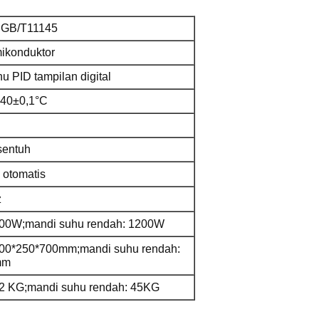
 GB/T11145
ikonduktor
u PID tampilan digital
-40±0,1°C
sentuh
otomatis
z
800W;mandi suhu rendah: 1200W
400*250*700mm;mandi suhu rendah:
mm
2 KG;mandi suhu rendah: 45KG