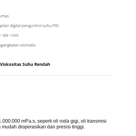
lumas
pilan digital pengontrol suhu PID
 ~ 60r / mnt
gangkatan otomatis
 Viskositas Suhu Rendah
0.000 mPa.s, seperti oli roda gigi, oli transmisi
mudah dioperasikan dan presisi tinggi.