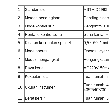
1
Standar tes
ASTM D2983,
2
Metode pendinginan
Pendingin sem
3
Mode kontrol suhu
Pengontrol suh
4
Rentang kontrol suhu
Suhu kamar ~
5
Kisaran kecepatan spindel
0,5 ~ 60r / mnt
6
Mode operasi
Operasi layar 
7
Modus mengangkat
Pengangkatan 
8
Daya kerja
AC220V, 50H
9
Kekuatan total
Tuan rumah: 
Tuan rumah: 
10
Ukuran instrumen:
435*540*730
11
Berat bersih
Tuan rumah: 3