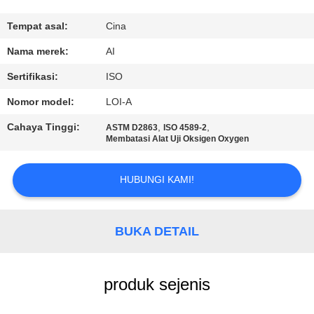
KUALITAS
Tempat asal:
Cina
HUBUNGI
Nama merek:
AI
KAMI
Sertifikasi:
ISO
Nomor model:
LOI-A
BERITA
Cahaya Tinggi:
,
,
ASTM D2863
ISO 4589-2
Membatasi Alat Uji Oksigen Oxygen
KASUS
HUBUNGI KAMI!
PERMINTAAN
PENAWARAN
BUKA DETAIL
SITEMAP
produk sejenis