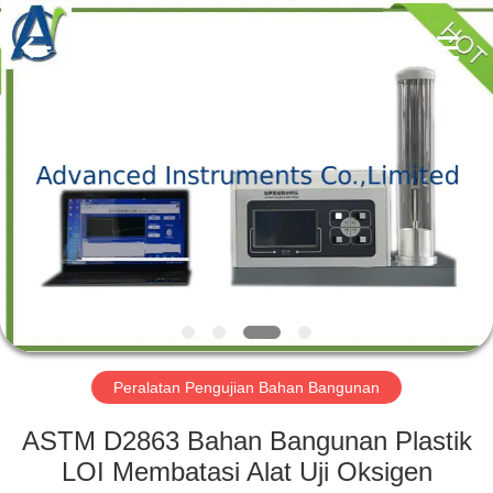
2026
Advanced
Instruments
Co.,Limited.
All
Rights
Reserved.
RUMAH
PRODUK
TENTANG
KAMI
TUR
PABRIK
Peralatan Pengujian Bahan Bangunan
ASTM D2863 Bahan Bangunan Plastik
KONTROL
LOI Membatasi Alat Uji Oksigen