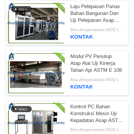
PRIVACY
Laju Pelepasan Panas
POLICY
Bahan Bangunan Dan
Uji Pelepasan Asap
Cone Calorimeter
Bisa dinegosiasikan MOQ:1 set
KONTAK
Modul PV Penutup
Atap Alat Uji Kinerja
Tahan Api ASTM E 108
Bisa dinegosiasikan MOQ:1 SET Atap Meliputi Modul PV Alat Uji Kinerja Tahan Api
KONTAK
Kontrol PC Bahan
Konstruksi Mesin Uji
Kepadatan Asap ASTM
D2843
Bisa dinegosiasikan MOQ:1 Set