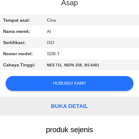
KUALITAS
Asap
HUBUNGI
Tempat asal:
Cina
KAMI
Nama merek:
AI
Sertifikasi:
ISO
BERITA
Nomor model:
SDB-T
Cahaya Tinggi:
,
,
NES 711
NEPA 258
BS 6401
KASUS
HUBUNGI KAMI!
PERMINTAAN
PENAWARAN
BUKA DETAIL
SITEMAP
produk sejenis