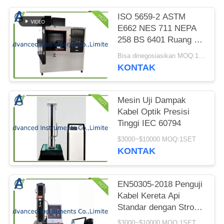
PRIVACY
POLICY
ISO 5659-2 ASTM
E662 NES 711 NEPA
258 BS 6401 Ruang Uji
Indeks Asap
Bisa dinegosiasikan MOQ:1 set NBS Smoke Density Test Chamber
KONTAK
Mesin Uji Dampak
Kabel Optik Presisi
Tinggi IEC 60794
$3000~$10000 MOQ:1SET
KONTAK
EN50305-2018 Penguji
Kabel Kereta Api
Standar dengan Stroke
Efektif 400mm dan
$3000~$10000 MOQ:1SET