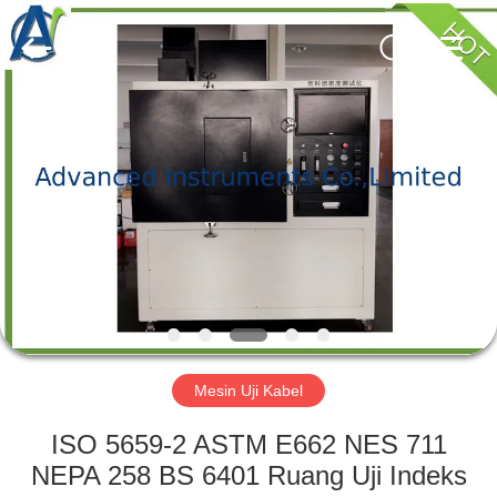
2026
Advanced
Instruments
Co.,Limited.
All
Rights
Reserved.
RUMAH
PRODUK
TENTANG
KAMI
TUR
PABRIK
Mesin Uji Kabel
ISO 5659-2 ASTM E662 NES 711
KONTROL
NEPA 258 BS 6401 Ruang Uji Indeks