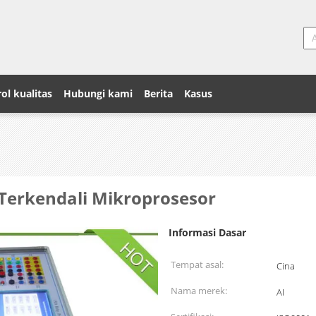
ol kualitas
Hubungi kami
Berita
Kasus
 Terkendali Mikroprosesor
Informasi Dasar
Tempat asal:
Cina
Nama merek:
AI