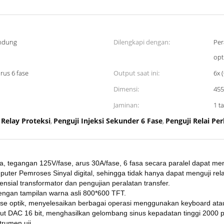
indung
Dilengkapi dengan:
Per
opt
rus 6 fase
Output saat ini:
6x 
Dimensi:
455
Jaminan:
1 t
 Relay Proteksi
Penguji Injeksi Sekunder 6 Fase
Penguji Relai Pe
,
,
a, tegangan 125V/fase, arus 30A/fase, 6 fasa secara paralel dapat m
ter Pemroses Sinyal digital, sehingga tidak hanya dapat menguji relai 
nsial transformator dan pengujian peralatan transfer.
dengan tampilan warna asli 800*600 TFT.
mouse optik, menyelesaikan berbagai operasi menggunakan keyboard at
ut DAC 16 bit, menghasilkan gelombang sinus kepadatan tinggi 2000 p
rumen uji.