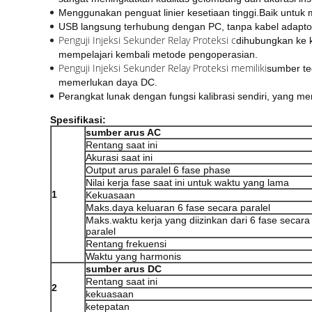
Menggunakan penguat linier kesetiaan tinggi.Baik untuk m
USB langsung terhubung dengan PC, tanpa kabel adapto
Penguji Injeksi Sekunder Relay Proteksi c
dihubungkan ke k
mempelajari kembali metode pengoperasian.
Penguji Injeksi Sekunder Relay Proteksi memiliki
sumber te
memerlukan daya DC.
Perangkat lunak dengan fungsi kalibrasi sendiri, yang m
Spesifikasi:
sumber arus AC
Rentang saat ini
Akurasi saat ini
Output arus paralel 6 fase phase
Nilai kerja fase saat ini untuk waktu yang lama
1
Kekuasaan
Maks.daya keluaran 6 fase secara paralel
Maks.waktu kerja yang diizinkan dari 6 fase secara
paralel
Rentang frekuensi
Waktu yang harmonis
sumber arus DC
Rentang saat ini
2
kekuasaan
ketepatan