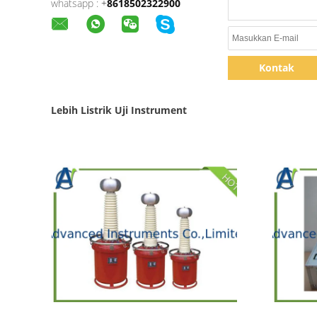
whatsapp :
+
8618502322900
Kontak
Lebih Listrik Uji Instrument