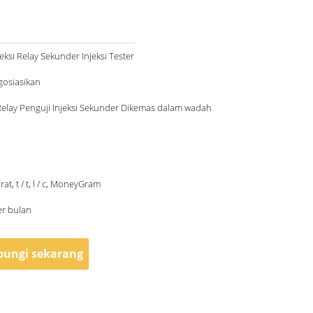
teksi Relay Sekunder Injeksi Tester
gosiasikan
Relay Penguji Injeksi Sekunder Dikemas dalam wadah
rat, t / t, l / c, MoneyGram
er bulan
ungi sekarang