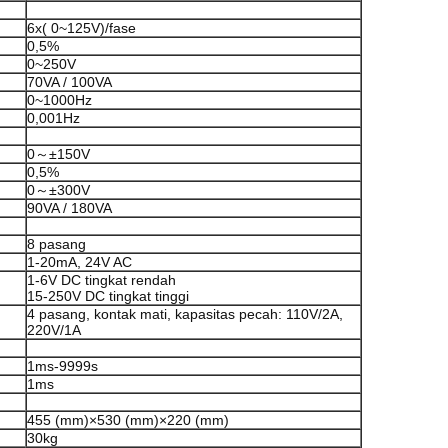
6x( 0~125V)/fase
0,5%
0~250V
70VA / 100VA
0~1000Hz
0,001Hz
0～±150V
0,5%
0～±300V
90VA / 180VA
8 pasang
1-20mA, 24V AC
1-6V DC tingkat rendah
15-250V DC tingkat tinggi
4 pasang, kontak mati, kapasitas pecah: 110V/2A,
220V/1A
1ms-9999s
1ms
455 (mm)×530 (mm)×220 (mm)
30kg