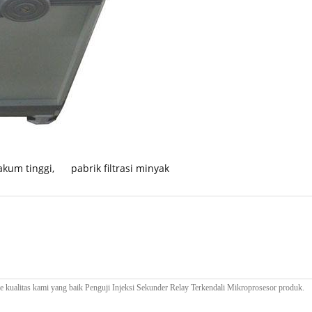
akum tinggi
,
pabrik filtrasi minyak