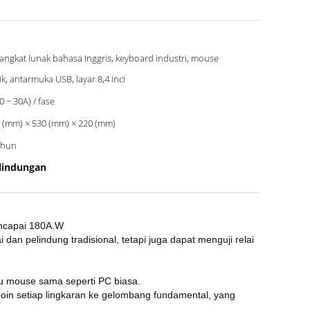
angkat lunak bahasa Inggris, keyboard industri, mouse
ik, antarmuka USB, layar 8,4 inci
(0 ~ 30A) / fase
 (mm) × 530 (mm) × 220 (mm)
ahun
rlindungan
encapai 180A.W
dan pelindung tradisional, tetapi juga dapat menguji relai
au mouse sama seperti PC biasa.
oin setiap lingkaran ke gelombang fundamental, yang