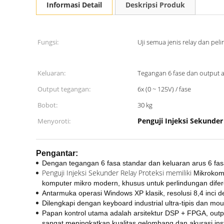
Informasi Detail
Deskripsi Produk
Fungsi:
Uji semua jenis relay dan pel
Keluaran:
Tegangan 6 fase dan output a
Output tegangan:
6x (0 ~ 125V) / fase
Bobot:
30 kg
Penguji Injeksi Sekunder
Menyoroti:
Pengantar:
Dengan tegangan 6 fasa standar dan keluaran arus 6 fas
Penguji Injeksi Sekunder Relay Proteksi memiliki
Mikrokompu
komputer mikro modern, khusus untuk perlindungan difere
Antarmuka operasi Windows XP klasik, resolusi 8,4 inci 
Dilengkapi dengan keyboard industrial ultra-tipis dan 
Papan kontrol utama adalah arsitektur DSP + FPGA, outp
sangat meningkatkan kualitas gelombang dan akurasi inst