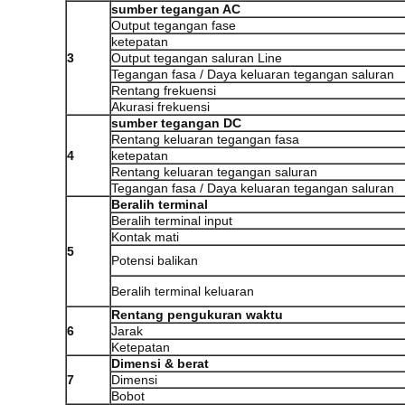
sumber tegangan AC
Output tegangan fase
ketepatan
3
Output tegangan saluran Line
Tegangan fasa / Daya keluaran tegangan saluran
Rentang frekuensi
Akurasi frekuensi
sumber tegangan DC
Rentang keluaran tegangan fasa
4
ketepatan
Rentang keluaran tegangan saluran
Tegangan fasa / Daya keluaran tegangan saluran
Beralih terminal
Beralih terminal input
Kontak mati
5
Potensi balikan
Beralih terminal keluaran
Rentang pengukuran waktu
6
Jarak
Ketepatan
Dimensi & berat
7
Dimensi
Bobot