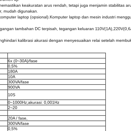
emastikan keakuratan arus rendah, tetapi juga menjamin stabilitas aru
r, mudah digunakan.
omputer laptop (opsional).Komputer laptop dan mesin industri mengg
gangan tambahan DC terpisah, tegangan keluaran 110V(1A),220V(0,6A
enghindari kalibrasi akurasi dengan menyesuaikan relai setelah membuk
6x (0~30A)/fase
0,5%
180A
10A
300VA/fase
900VA
10S
0~1000Hz;akurasi: 0,001Hz
2~20
20A / fase,
300VA/fase
0,5%