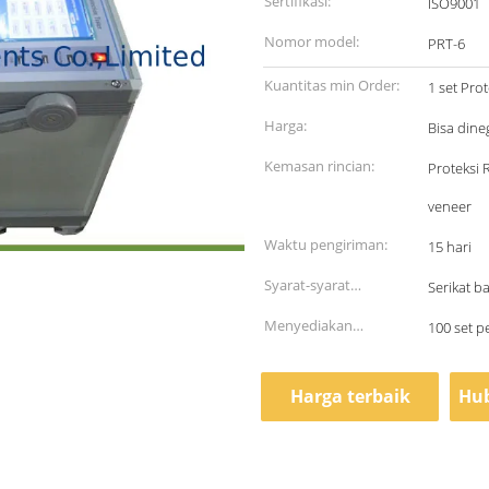
Sertifikasi:
ISO9001
Nomor model:
PRT-6
Kuantitas min Order:
1 set Pro
Harga:
Bisa dine
Kemasan rincian:
Proteksi 
veneer
Waktu pengiriman:
15 hari
Syarat-syarat
Serikat ba
pembayaran:
Menyediakan
100 set p
kemampuan:
Harga terbaik
Hub