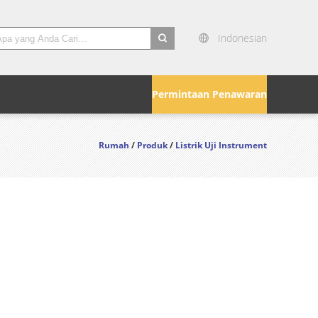
Indonesian
search
Permintaan Penawaran
Rumah
/
Produk
/
Listrik Uji Instrument