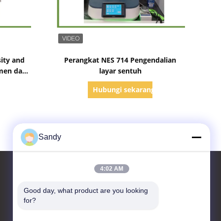
Tampilkan Detail
ity and
Perangkat NES 714 Pengendalian
umen dan
layar sentuh
us
g
Hubungi sekarang
Sandy
4:02 AM
Good day, what product are you looking 
Hubungi kami
for?