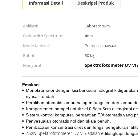
Informasi Detail
Deskripsi Produk
Aplikasi:
Laboratorium
Bandwidth Spektrum:
4nm
Mode Kontrol:
Pemroses bawaan
Bobot:
30 kg
Spektrofotometer UV VIS
Menyoroti:
F
makan:
Monokromator dengan kisi berkedip holografik digunaka
nyasar rendah.
Peralihan otomatis lampu halogen tungsten dan lampu d
Kompartemen sampel untuk sel 0,5cm-5cm dilengkapi d
Sistem kontrol komputer, pergantian T/A otomatis yang pr
Penyesuaian otomatis nol dan skala penuh.
Pembacaan konsentrasi diret dan fungsi pengaturan fakto
Spektrofotometer UV VIS adalah e
752N
dilengkapi denga