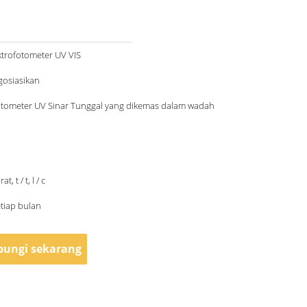
ktrofotometer UV VIS
gosiasikan
otometer UV Sinar Tunggal yang dikemas dalam wadah
t, t / t, l / c
etiap bulan
ungi sekarang