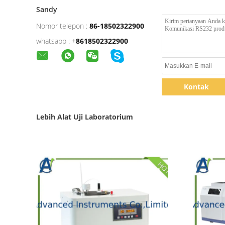
Sandy
Nomor telepon :
86-18502322900
whatsapp :
+
8618502322900
Kontak
Lebih Alat Uji Laboratorium