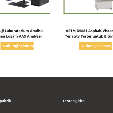
Tampilkan Detail
Tampilkan Detail
Uji Laboratorium Analisis
ASTM D5081 Asphalt Viscos
men Logam AAS Analyzer
Tenacity Tester untuk Bit
Campuran Bitumino
Hubungi sekarang
Hubungi sekaran
pabrik
Tentang kita