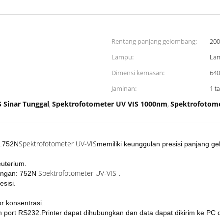
Rentang panjang gelombang:
20
Lampu:
Lam
Dimensi kemasan:
640
Jaminan:
1 t
 Sinar Tunggal
Spektrofotometer UV VIS 1000nm
Spektrofotome
,
,
Spektrofotometer UV-VIS
n.752N
memiliki keunggulan presisi panjang g
euterium.
Spektrofotometer UV-VIS
engan:
752N
.
esisi.
r konsentrasi.
n port RS232.Printer dapat dihubungkan dan data dapat dikirim ke PC