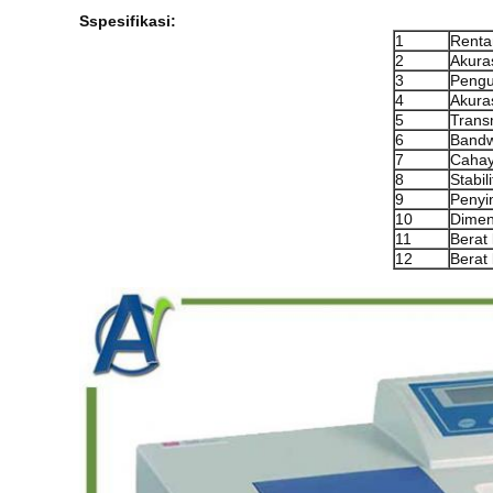
S
spesifikasi:
1
Renta
2
Akura
3
Pengu
4
Akuras
5
Trans
6
Bandw
7
Caha
8
Stabi
9
Penyi
10
Dimen
11
Berat 
12
Berat 