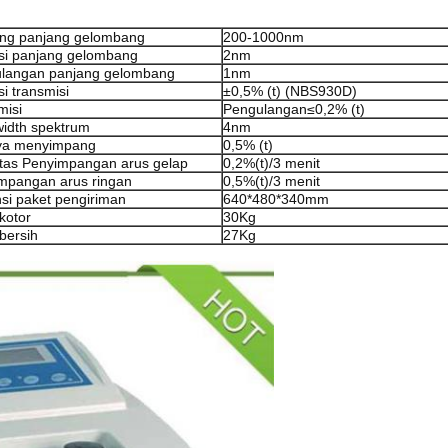
ng panjang gelombang
200-1000nm
si panjang gelombang
2nm
langan panjang gelombang
1nm
i transmisi
±0,5% (t) (NBS930D)
misi
Pengulangan≤0,2% (t)
idth spektrum
4nm
ya menyimpang
0,5% (t)
litas Penyimpangan arus gelap
0,2%(t)/3 menit
mpangan arus ringan
0,5%(t)/3 menit
si paket pengiriman
640*480*340mm
kotor
30Kg
bersih
27Kg