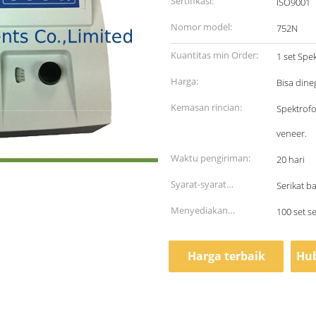
Sertifikasi:
ISO9001
Nomor model:
752N
Kuantitas min Order:
1 set Spe
Harga:
Bisa dine
Kemasan rincian:
Spektrof
veneer.
Waktu pengiriman:
20 hari
Syarat-syarat
Serikat bara
pembayaran:
Menyediakan
100 set s
kemampuan:
Harga terbaik
Hub