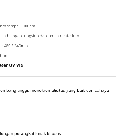
0nm sampai 1000nm
pu halogen tungsten dan lampu deuterium
 * 480 * 340mm
ahun
ter UV VIS
elombang tinggi, monokromatisitas yang baik dan cahaya
 dengan perangkat lunak khusus.