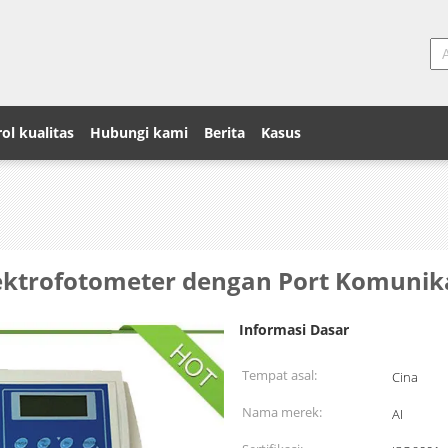
ol kualitas
Hubungi kami
Berita
Kasus
ektrofotometer dengan Port Komunik
Informasi Dasar
Tempat asal:
Cina
Nama merek:
AI