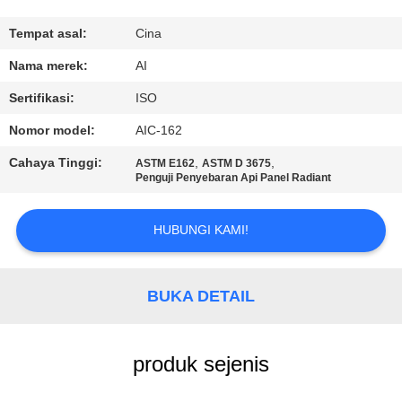
KUALITAS
Tempat asal:
Cina
HUBUNGI
Nama merek:
AI
KAMI
Sertifikasi:
ISO
Nomor model:
AIC-162
BERITA
Cahaya Tinggi:
,
,
ASTM E162
ASTM D 3675
Penguji Penyebaran Api Panel Radiant
KASUS
HUBUNGI KAMI!
PERMINTAAN
PENAWARAN
BUKA DETAIL
SITEMAP
produk sejenis