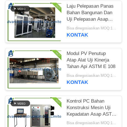
PRIVACY
Laju Pelepasan Panas
POLICY
Bahan Bangunan Dan
Uji Pelepasan Asap
Cone Calorimeter
Bisa dinegosiasikan MOQ:1 set
KONTAK
Modul PV Penutup
Atap Alat Uji Kinerja
Tahan Api ASTM E 108
Bisa dinegosiasikan MOQ:1 SET Atap Meliputi Modul PV Alat Uji Kinerja Tahan Api
KONTAK
Kontrol PC Bahan
Konstruksi Mesin Uji
Kepadatan Asap ASTM
D2843
Bisa dinegosiasikan MOQ:1 Set