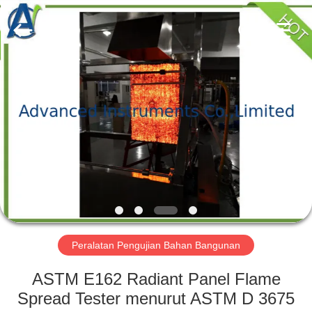
2026
Advanced
Instruments
Co.,Limited.
All
Rights
Reserved.
RUMAH
PRODUK
TENTANG
KAMI
TUR
PABRIK
Peralatan Pengujian Bahan Bangunan
ASTM E162 Radiant Panel Flame
KONTROL
Spread Tester menurut ASTM D 3675