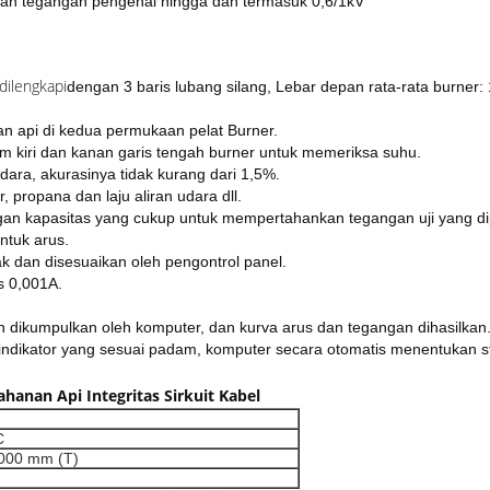
gan tegangan pengenal hingga dan termasuk 0,6/1kV
dilengkapi
dengan 3 baris lubang silang, Lebar depan rata-rata burner
tan api di kedua permukaan pelat Burner.
m kiri dan kanan garis tengah burner untuk memeriksa suhu.
dara, akurasinya tidak kurang dari 1,5%.
 propana dan laju aliran udara dll.
ngan kapasitas yang cukup untuk mempertahankan tegangan uji yang diper
ntuk arus.
ak dan disesuaikan oleh pengontrol panel.
s 0,001A.
 dikumpulkan oleh komputer, dan kurva arus dan tegangan dihasilkan
ampu indikator yang sesuai padam, komputer secara otomatis menentukan
hanan Api Integritas Sirkuit Kabel
C
.000 mm (T)