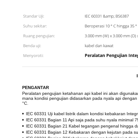
Standar Uji:
IEC 60331 &amp; BS6387
Suhu sekitar:
Beroperasi 10 ° C hingga 35 °
Ruang pengujian:
3.000 mm (W) x 3.000 mm (D) 
Benda uji:
kabel dan kawat
Peralatan Pengujian Integ
Menyoroti:
PENGANTAR
Peralatan pengujian ketahanan api kabel ini akan digunakan
mana kondisi pengujian didasarkan pada nyala api dengan
°C.
​IEC 60331 Uji kabel listrik dalam kondisi kebakaran Integri
IEC 60331 Bagian 11 Api saja pada suhu nyala minimal 
​IEC 60331 Bagian 21 Kabel tegangan pengenal hingga d
IEC 60331 Bagian 12 Kebakaran dengan kejutan pada su