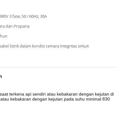
380V 3 fase, 50 / 60Hz, 30A
ra dan Propana
ahun
 kabel listrik dalam kondisi cemara Integritas sirkuit
n
 saat terkena api sendiri atau kebakaran dengan kejutan di
C atau kebakaran dengan kejutan pada suhu minimal 830