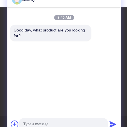
8:40 AM
Good day, what product are you looking 
Hubungi kami
for?
Advanced Instruments
Co.,Limited
Daerah Industri
Berkembang Hi-tech, Kota
Liuyang,Changsha, Provinsi
Hunan, Cina
sandy@advanced-
instrument.com
Kebijakan pribadi
Sitemap
Situs Seluler