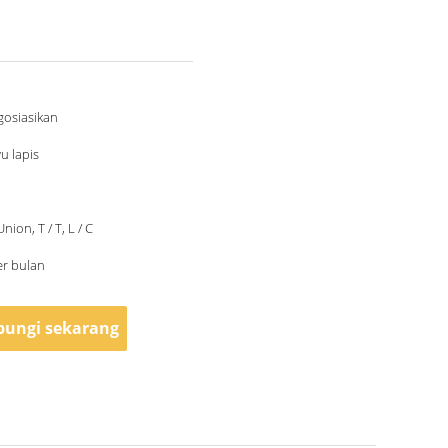
gosiasikan
u lapis
ion, T / T, L / C
er bulan
ungi sekarang