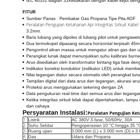
​IEC 60331 Bagian 31Kebakaran dengan kabel kejut den
FITUR
Sumber Panas : Pembakar Gas Propana Tipe Pita AGF
Peralatan Pengujian Ketahanan Api Integritas Sirkuit Kabel 
3.2mm.
Baris lubang yang dipoles di lubang pilot untuk pengawe
Dua termokopel dipasang secara horizontal terpisah 45m
Pengontrol aliran massa untuk mengatur aliran gas dan u
Perangkat lunak dapat menunjukkan suhu kalibrasi burner,
​Arus disediakan oleh transformator bintang tiga fase de
​Indikator koneksi konduktor (indikator LED) untuk membe
Nilai tegangan diatur secara otomatis oleh perangkat lun
Tampilan digital dari data arus dan tegangan, akurasi aru
Proteksi arus menggunakan sekering dengan 2A.
Data pengukuran real-time dari semua arus dan tegangan
​Ketika integritas sirkuit tidak dapat dipertahankan, l
dan cahaya.
Persyaratan Instalasi:
Peralatan Pengujian Keta
1
Listrik
AC 380V 3-fase, 50/60Hz, 30A
2
Suhu Sekitar
Pengoperasian 10 °C hingga 35 °
3
Ruang ujian
3.000 mm (L) x 3.000 mm (D) x 3
4
Gas
Udara dan Propana