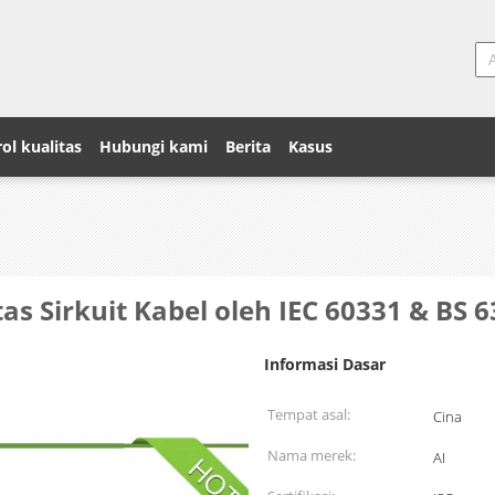
ol kualitas
Hubungi kami
Berita
Kasus
tas Sirkuit Kabel oleh IEC 60331 & BS 
Informasi Dasar
Tempat asal:
Cina
Nama merek:
AI