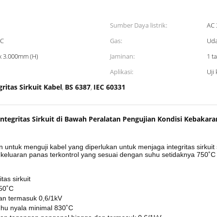
Sumber Daya listrik:
AC 
 C
Gas:
Uda
x 3.000mm (H)
Jaminan:
1 t
Aplikasi:
Uji
ritas Sirkuit Kabel
BS 6387
IEC 60331
,
,
Integritas Sirkuit di Bawah Peralatan Pengujian Kondisi Kebakara
 untuk menguji kabel yang diperlukan untuk menjaga integritas sirkuit
 keluaran panas terkontrol yang sesuai dengan suhu setidaknya 750˚
tas sirkuit
750˚C
an termasuk 0,6/1kV
hu nyala minimal 830˚C