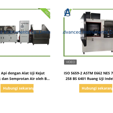
Tampilkan Detail
Tampilkan Detail
 Api dengan Alat Uji Kejut
ISO 5659-2 ASTM E662 NES 
 dan Semprotan Air oleh BS
258 BS 6401 Ruang Uji Ind
6387
Hubungi sekarang
Hubungi sekaran