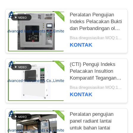
PRIVACY
POLICY
Peralatan Pengujian
Indeks Pelacakan Bukti
dan Perbandingan oleh
UL 746A
Bisa dinegosiasikan MOQ:1 SET Peralatan Pengujian Indeks Pelacakan Komparatif
KONTAK
(CTI) Penguji Indeks
Pelacakan Insultion
Komparatif Tegangan
Rendah oleh ASTM
Bisa dinegosiasikan MOQ:1 SET Penguji Indeks Pelacakan Penghinaan Komparatif
D3638-12
KONTAK
Peralatan pengujian
panel radiant lantai
untuk bahan lantai