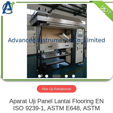
2026
Advanced
Instruments
Co.,Limited.
All
Rights
Reserved.
RUMAH
PRODUK
TENTANG
KAMI
TUR
PABRIK
Alat Uji Kebakaran
Aparat Uji Panel Lantai Flooring EN
KONTROL
ISO 9239-1, ASTM E648, ASTM