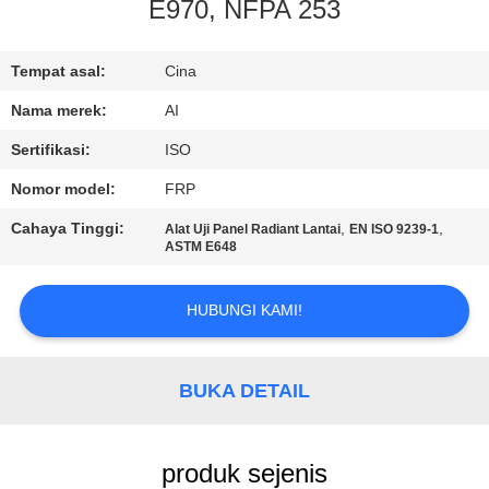
KUALITAS
E970, NFPA 253
HUBUNGI
Tempat asal:
Cina
KAMI
Nama merek:
AI
Sertifikasi:
ISO
BERITA
Nomor model:
FRP
Cahaya Tinggi:
,
,
Alat Uji Panel Radiant Lantai
EN ISO 9239-1
KASUS
ASTM E648
HUBUNGI KAMI!
PERMINTAAN
PENAWARAN
BUKA DETAIL
SITEMAP
produk sejenis