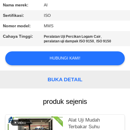
KUALITAS
Nama merek:
AI
Sertifikasi:
ISO
HUBUNGI
Nomor model:
MMS
KAMI
Cahaya Tinggi:
,
Peralatan Uji Percikan Logam Cair
,
peralatan uji dampak ISO 9150
ISO 9150
BERITA
HUBUNGI KAMI!
KASUS
BUKA DETAIL
PERMINTAAN
PENAWARAN
produk sejenis
SITEMAP
Alat Uji Mudah
Terbakar Suhu