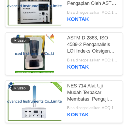
PRIVACY
Pengapian Oleh ASTM
POLICY
D1929
Bisa dinegosiasikan MOQ:1 set
KONTAK
ASTM D 2863, ISO
4589-2 Penganalisis
LOI Indeks Oksigen
Terbatas Otomatis
Bisa dinegosiasikan MOQ:1 set LOI Penganalisis Indeks Oksigen Terbatas
KONTAK
NES 714 Alat Uji
Mudah Terbakar
Membatasi Penguji
Indeks Oksigen
Bisa dinegosiasikan MOQ:1 SET Membatasi Alat Uji Indeks Oksigen
KONTAK