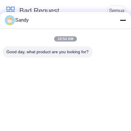
Bad Request
Semua
Sandy
Alat Uji Laboratorium
Alat Uji Minyak
10:54 AM
Alat Uji Kebakaran
Mesin Uji Kabel
Good day, what product are you looking for?
Peralatan Pengujian
Listrik Uji Instrument
Minyak Bumi
Peralatan Pengujian
Alat Uji Mudah
Bahan Bangunan
Terbakar
Berlangganan